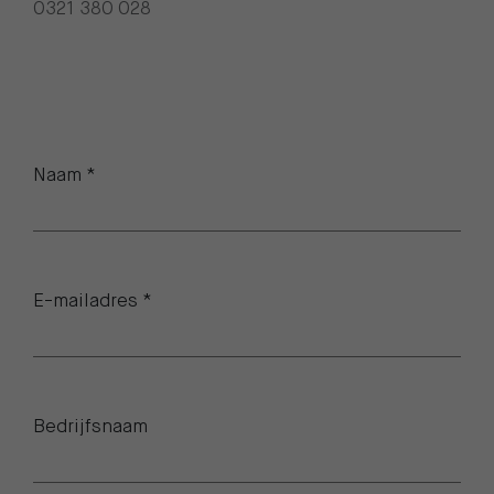
0321 380 028
Call me back by fax
Naam *
E-mailadres *
Bedrijfsnaam