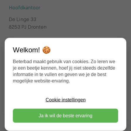
Hoofdkantoor
De Linge 33
8253 PJ Dronten
Contactgegevens
Welkom! 🍪
service@beterbad.nl
0321 380 028
Beterbad maakt gebruik van cookies. Zo leren we
je een beetje kennen, hoef jij niet steeds dezelfde
Openingstijden
informatie in te vullen en geven we je de best
Maandag t/m vrijdag:
mogelijke website-ervaring.
09:00 - 16:30
Cookie instellingen
Ja ik wil de beste ervaring